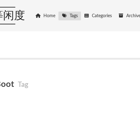
等闲度
Home
Tags
Categories
Archiv
Boot
Tag