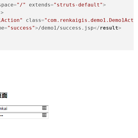
space
=
"/"
extends
=
"struts-default"
>
>
1Action"
class
=
"com.renkaigis.demo1.Demo1Acti
me
=
"success"
>
/demo1/success.jsp
</
result
>