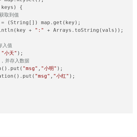
 keys) {
来获取到值
 = (String[]) map.get(key);
intln(key + 
":"
 + Arrays.toString(vals));
中存入值
,
"小天"
);
集合，并存入数据
n().put(
"msg"
,
"小明"
);
ation().put(
"msg"
,
"小红"
);