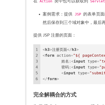
在
Action
类中也可以获取到
Servlet
案例需求：提供
JSP
的表单页面
然后保存到三个域对象中，最后
提供 JSP 注册的页面：
1
<
h3
>
注册页面
</
h3
>
2
<
form
action
=
"${ pageConte
3
	姓名:
<
input
type
=
"t
4
	密码:
<
input
type
=
"p
5
<
input
type
=
"submi
6
</
form
>
完全解耦合的方式