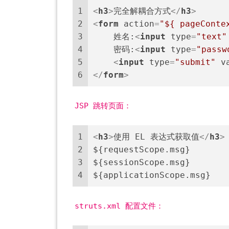
1
<
h3
>
完全解耦合方式
</
h3
>
2
<
form
action
=
"${ pageConte
3
    姓名:
<
input
type
=
"text"
4
    密码:
<
input
type
=
"passw
5
<
input
type
=
"submit"
v
6
</
form
>
JSP 跳转页面：
1
<
h3
>
使用 EL 表达式获取值
</
h3
>
2
${requestScope.msg}
3
${sessionScope.msg}
4
${applicationScope.msg}
struts.xml 配置文件：