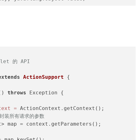
et 的 API
extends
ActionSupport
 {
()
throws
 Exception {
text
=
 ActionContext.getContext();
，封装所有请求的参数
t> map = context.getParameters();
= map.keySet();