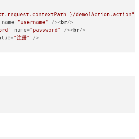
xt.request.contextPath }/demo1Action.action"
name
=
"username"
 />
<
br
/>
ord"
name
=
"password"
 />
<
br
/>
alue
=
"注册"
 />