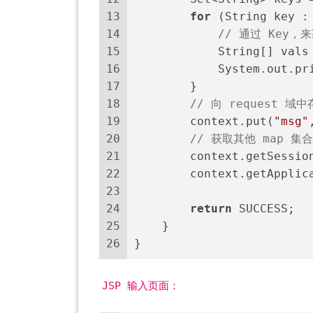
13
for
 (String key :
14
// 通过 Key，
15
            String[] vals
16
            System.out.pr
17
        }
18
// 向 request 域
19
        context.put(
"msg"
20
// 获取其他 map 
21
        context.getSessio
22
        context.getApplic
23
24
return
 SUCCESS;
25
    }
26
}
JSP 输入页面：