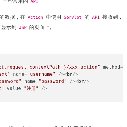
一些常用的
API
的数据，在
Action
中使用
Servlet
的
API
接收到，
再显示到
JSP
的页面上。
xt.request.contextPath }/xxx.action"
method
=
"
ext"
name
=
"username"
 />
<
br
/>
assword"
name
=
"password"
 />
<
br
/>
t"
value
=
"注册"
 />