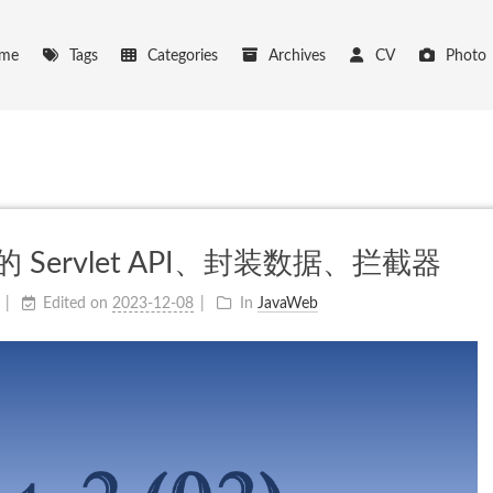
me
Tags
Categories
Archives
CV
Photo
2 中的 Servlet API、封装数据、拦截器
Edited on
2023-12-08
In
JavaWeb