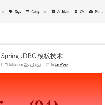
me
Tags
Categories
Archives
CV
Photo
之 Spring JDBC 模板技术
Edited on
2023-12-08
In
JavaWeb