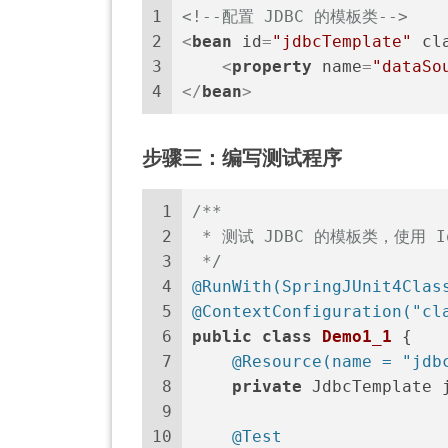
1
<!--配置 JDBC 的模板类-->
2
<
bean
id
=
"jdbcTemplate"
cl
3
<
property
name
=
"dataSo
4
</
bean
>
步骤三：编写测试程序
1
/**
2
 * 测试 JDBC 的模板类，使用 I
3
 */
4
@RunWith(SpringJUnit4Clas
5
@ContextConfiguration("cl
6
public
class
Demo1_1
 {
7
@Resource(name = "jdb
8
private
 JdbcTemplate 
9
10
@Test