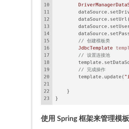
10
DriverManagerData
11
        dataSource.setDri
12
        dataSource.setUrl
13
        dataSource.setUse
14
        dataSource.setPas
15
// 创建模板类
16
JdbcTemplate
temp
17
// 设置连接池
18
        template.setDataS
19
// 完成操作
20
        template.update(
"
21
22
    }
23
}
使用 Spring 框架来管理模