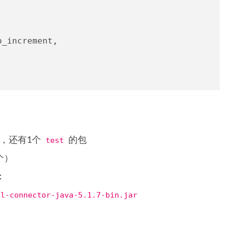
o_increment,
），还有1个
test
的包
1个）
：
ql-connector-java-5.1.7-bin.jar