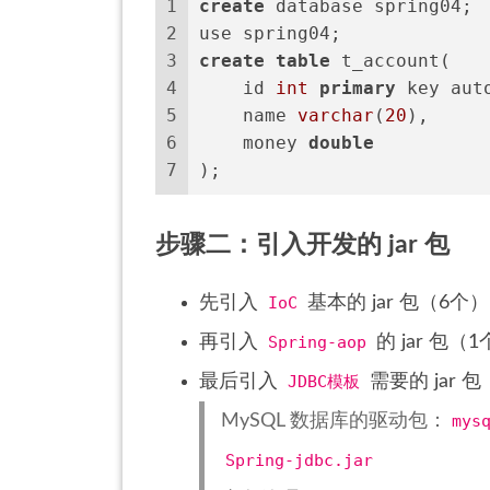
1
create
 database spring04;
2
use spring04;
3
create
table
 t_account(
4
    id 
int
primary
 key aut
5
    name 
varchar
(
20
),
6
    money 
double
7
);
步骤二：引入开发的 jar 包
先引入
IoC
基本的 jar 包（6个
再引入
Spring-aop
的 jar 包（
最后引入
JDBC模板
需要的 jar 包
MySQL 数据库的驱动包：
mys
Spring-jdbc.jar