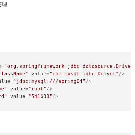
管理。
s
=
"org.springframework.jdbc.datasource.Driver
ClassName"
value
=
"com.mysql.jdbc.Driver"
/>
alue
=
"jdbc:mysql:///spring04"
/>
me"
value
=
"root"
/>
rd"
value
=
"541638"
/>