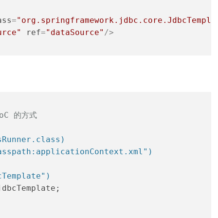
ass
=
"org.springframework.jdbc.core.JdbcTempla
urce"
ref
=
"dataSource"
/>
oC 的方式
sRunner.class)
asspath:applicationContext.xml")
cTemplate")
jdbcTemplate;