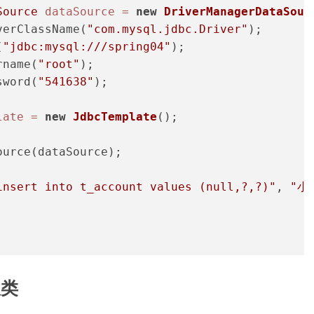
Source
dataSource
=
new
DriverManagerDataSour
verClassName(
"com.mysql.jdbc.Driver"
);
(
"jdbc:mysql:///spring04"
);
rname(
"root"
);
sword(
"541638"
);
late
=
new
JdbcTemplate
();
ource(dataSource);
insert into t_account values (null,?,?)"
, 
"小
板类