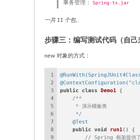
事务管理：
Spring-tx.jar
一共 11 个包。
步骤三：编写测试代码（自己来
new 对象的方式：
1
@RunWith(SpringJUnit4Clas
2
@ContextConfiguration("cl
3
public
class
Demo1
 {
4
/**
5
     * 演示模板类
6
     */
7
@Test
8
public
void
run1
()
 {
9
// Spring 框架