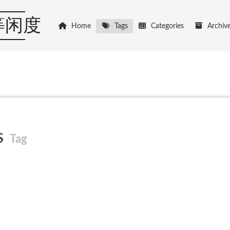
等闲度
Home
Tags
Categories
Archiv
S
Tag