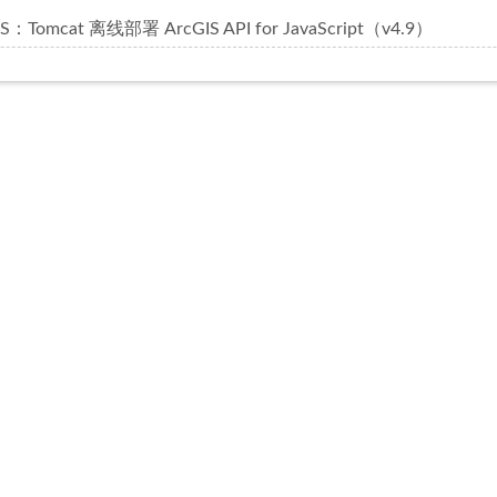
S：Tomcat 离线部署 ArcGIS API for JavaScript（v4.9）